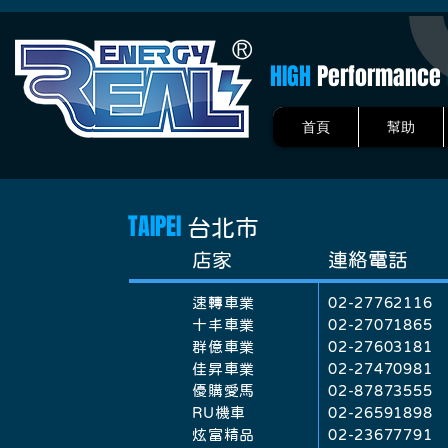
HIGH
Performance
首頁
幫助
TAIPEI
台北市
​店家
連絡電話
速轉車業
02-27762116
十丰車業
02-27071865
群億車業
02-27603181
佳昇車業
02-27470981
​優購愛馬
02-87873555
RU機車
02-26591898
炫富精品
​02-23677791