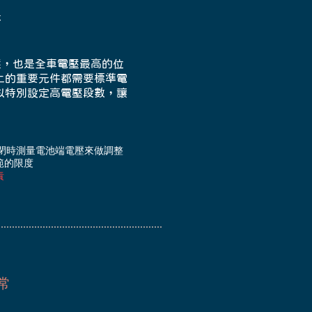
示
壓，也是全車電壓最高的位
上的重要元件都需要標準電
以特別設定高電壓段數，讓
燈關閉時測量電池端電壓來做調整
範的限度
責
常