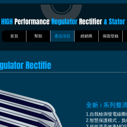
HIGH
Performance
Regulator
Rectifier
& Stator
首頁
幫助
產品項目
經銷商
保固登錄
egulator Rectifie
​全新 i 系列
1.自我檢測發電線
2.智慧保護模式，
3.超低溫高效率MOS