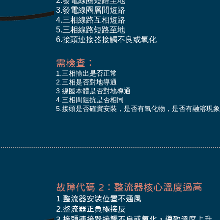
2.發電線圈短路至地
3.發電線圈層間短路
4.三相線路互相短路
5.三相線路短路至地
6.接頭連接器接觸不良或氧化
​需檢查：
1.三相輸出是否正常
2.三相是否對地導通
3.線圈本體是否對地導通
4.三相間阻抗是否相同
5.接頭是否確實安裝，是否有氧化物，是否有融溶現象
故障代碼 2：整流器核心溫度過高
1.整流器安裝位置不通風
2.整流器正負極接反
3.接頭連接器接觸不良或氧化，導致溫度上升