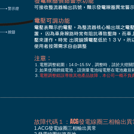
發電線圈偵錯警示功能
​可接收整流器輸出訊號，顯示發電線圈異常警
​電壓可調功能
電壓表顯示的電壓，為整流器核心輸出端之電
置， 因為車身線路時常有阻抗導致壓降，而車
壓來運作，時常 出現鎖頭電壓低於１３Ｖ，所
使用者按照需求自由調整
​注意：
１.電壓調整範圍：14.0~15.5V，調整時，請於大
２.如果使用鋰鐵電池，請測量電池端電壓在電池廠規
３.
電壓調整錯誤導致其他產品故障，本公司一概不負
故障代碼１：ACG發電線圈三相輸出異
1.ACG發電線圈三相輸出異常