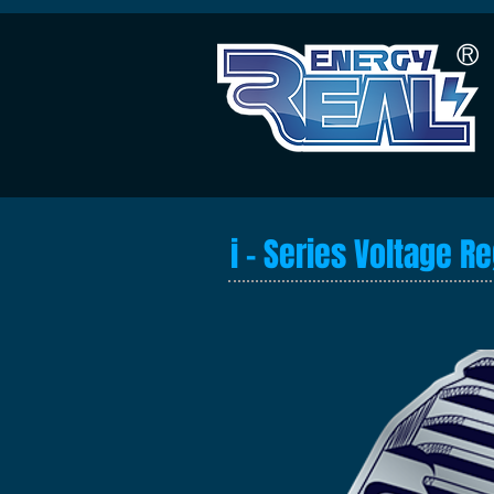
​i - Series Voltage R